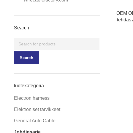
OEM OD
tehdas 
joh
Search
Teoll
virtaläh
jo
Search
tuotekategoria
Electron harness
Elektroniset tarvikkeet
General Auto Cable
Johdinsarja