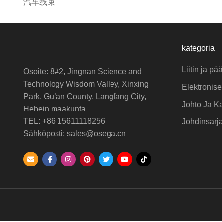
汽车线束
kategoria
Liitin ja pä
Osoite: 8#2, Jingnan Science and
Technology Wisdom Valley, Xinxing
Elektronise
Park, Gu’an County, Langfang City,
Johto Ja K
Hebein maakunta
TEL: +86 15611118256
Johdinsarj
Sähköposti: sales@osega.cn