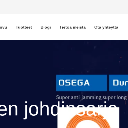
sivu
Tuotteet
Blogi
Tietoa meistä
Ota yhteyttä
en johdinsarja