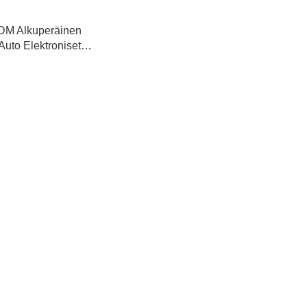
M Alkuperäinen
Auto Elektroniset
dotusliittimet
isuuslaitteiden
teen kaapin käyttö
hdinsarjaan