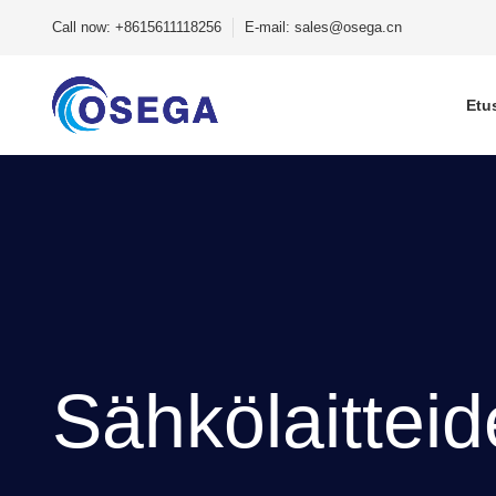
Call now: +8615611118256
E-mail: sales@osega.cn
Etu
Sähkölaitteid