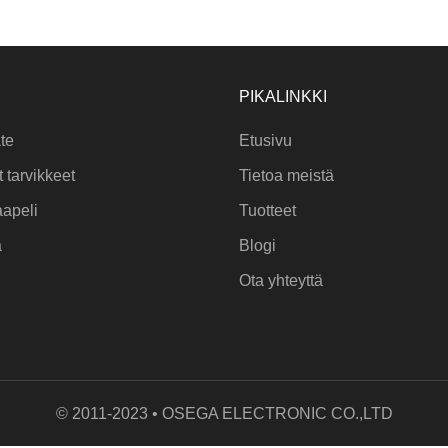
PIKALINKKI
äte
Etusivu
t tarvikkeet
Tietoa meistä
aapeli
Tuotteet
a
Blogi
Ota yhteyttä
© 2011-2023 • OSEGA ELECTRONIC CO.,LTD