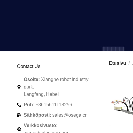
Etusivu
Contact Us
Osoite:
Xianghe robot industry
park,
Langfang, Hebei
Puh:
+8615611118256
Sähköposti:
sales@osega.cn
Verkkosivusto:
wirecablefactory.com